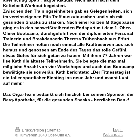
Kettelbell-Workout begeistert.
Zwischen den Trainingseinheiten gab es Gelegenheiten, sich
im vereinseigenen Pits Treff auszutauschen und sich mit
gesunden Snacks zu stärken. Nach einer kurzen Mittagspause
ging es in den schweißtreibenden Endspurt mit dem 1. Ober-
Olmer Bootcamp, durchgeführt von der diplomierten Personal
Trainerin und Breakdancerin Theresa Trübenbach aus Erfurt.
Die Teilnehmer holten noch einmal alle Kraftreserven aus sich
heraus und genossen am Ende des Tages das tolle Gefühl,
etwas Gutes für sich getan zu haben. Mit ihren 77 Jahren war
Ilse Kath die älteste Teilnehmerin. Sie belegte die maximal
mögliche Anzahl von vier Workshops und auch das Bootcamp
bewältigte sie souverän. Kath berichtete: „Der Fitnesstag ist
ein toller sportlicher Einstieg ins neue Jahr und macht Lust
auf mehr.“
Das Orga-Team bedankt sich herzlich bei seinem Sponsor, der
Berg-Apotheke, für die gesunden Snacks - herzlichen Dank!
Login
Druckversion
|
Sitemap
Webansicht
© Turnverein 1848 Ober-Olm e.V.