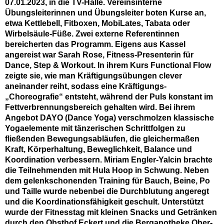
07.01.2023, in die TV-Halle. Vereinsinterne
Übungsleiterinnen und Übungsleiter boten Kurse an,
etwa Kettlebell, Fitboxen, MobiLates, Tabata oder
Wirbelsäule-Füße. Zwei externe Referentinnen
bereicherten das Programm. Eigens aus Kassel
angereist war Sarah Rose, Fitness-Presenterin für
Dance, Step & Workout. In ihrem Kurs Functional Flow
zeigte sie, wie man Kräftigungsübungen clever
aneinander reiht, sodass eine Kräftigungs-
„Choreografie“ entsteht, während der Puls konstant im
Fettverbrennungsbereich gehalten wird. Bei ihrem
Angebot DAYO (Dance Yoga) verschmolzen klassische
Yogaelemente mit tänzerischen Schrittfolgen zu
fließenden Bewegungsabläufen, die gleichermaßen
Kraft, Körperhaltung, Beweglichkeit, Balance und
Koordination verbessern. Miriam Engler-Yalcin brachte
die Teilnehmenden mit Hula Hoop in Schwung. Neben
dem gelenkschonenden Training für Bauch, Beine, Po
und Taille wurde nebenbei die Durchblutung angeregt
und die Koordinationsfähigkeit geschult. Unterstützt
wurde der Fitnesstag mit kleinen Snacks und Getränken
durch den Obsthof Eckert und die Bergapotheke Ober-