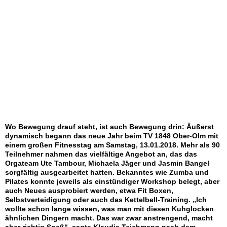
Wo Bewegung drauf steht, ist auch Bewegung drin: Äußerst
dynamisch begann das neue Jahr beim TV 1848 Ober-Olm mit
einem großen Fitnesstag am Samstag, 13.01.2018. Mehr als 90
Teilnehmer nahmen das vielfältige Angebot an, das das
Orgateam Ute Tambour, Michaela Jäger und Jasmin Bangel
sorgfältig ausgearbeitet hatten. Bekanntes wie Zumba und
Pilates konnte jeweils als einstündiger Workshop belegt, aber
auch Neues ausprobiert werden, etwa Fit Boxen,
Selbstverteidigung oder auch das Kettelbell-Training. „Ich
wollte schon lange wissen, was man mit diesen Kuhglocken
ähnlichen Dingern macht. Das war zwar anstrengend, macht
aber richtig Spaß“, sagte Klaudia Teichmann nach dem