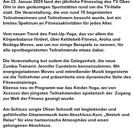
Am 13. Januar 2024 fand der jährliche Fitnesstag des TV Ober-
Olm in den geräumigen Sportstätten rund um die TV-Halle
statt. Die Veranstaltung, die von rund 70 begeisterten
Teilnehmerinnen und Teilnehmern besucht wurde, bot ein
breites Spektrum an Fitnessaktivitäten für jedes Alter.
Vom neuen Trend des Feet-Up-Yoga, das vor allem die
Körperbalance fördert, über Kettlebell-Fitness, Aroha und
Bodega Moves, war um nur einige Beispiele zu nennen, für
alle sportbegeisterten Teilnehmende etwas dabei.
Die Veranstaltung bot zudem die Gelegenheit, die neue
Zumba-Trainerin Jennifer Candeloro kennenzulernen. Mit
energiegeladenen Moves und mitreißender Musik begeisterte
sie die Teilnehmer und präsentierte eine dynamische Seite des
Fitnesstrainings.
Ebenso neu im Programm war das Kinder-Yoga, wo von
Xxxxxxx den jüngsten Teilnehmenden spielerisch der Zugang
zur Welt der Fitness gezeigt wurde.
Am Schluss sorgte Oliver Schneiß mit begleitender und
gefühlvoller Gitarrenmusik beim Abschluss-Kurs „Stretch und
Relax“ für eine harmonische Atmosphäre und einen
gelungenen Abschluss.