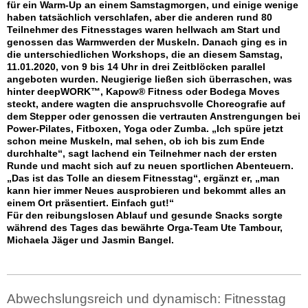
für ein Warm-Up an einem Samstagmorgen, und einige wenige
haben tatsächlich verschlafen, aber die anderen rund 80
Teilnehmer des Fitnesstages waren hellwach am Start und
genossen das Warmwerden der Muskeln. Danach ging es in
die unterschiedlichen Workshops, die an diesem Samstag,
11.01.2020, von 9 bis 14 Uhr in drei Zeitblöcken parallel
angeboten wurden. Neugierige ließen sich überraschen, was
hinter deepWORK™, Kapow® Fitness oder Bodega Moves
steckt, andere wagten die anspruchsvolle Choreografie auf
dem Stepper oder genossen die vertrauten Anstrengungen bei
Power-Pilates, Fitboxen, Yoga oder Zumba. „Ich spüre jetzt
schon meine Muskeln, mal sehen, ob ich bis zum Ende
durchhalte“, sagt lachend ein Teilnehmer nach der ersten
Runde und macht sich auf zu neuen sportlichen Abenteuern.
„Das ist das Tolle an diesem Fitnesstag“, ergänzt er, „man
kann hier immer Neues ausprobieren und bekommt alles an
einem Ort präsentiert. Einfach gut!“
Für den reibungslosen Ablauf und gesunde Snacks sorgte
während des Tages das bewährte Orga-Team Ute Tambour,
Michaela Jäger und Jasmin Bangel.
Abwechslungsreich und dynamisch: Fitnesstag