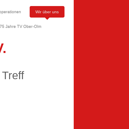
operationen
Wir über uns
75 Jahre TV Ober-Olm
.
Treff