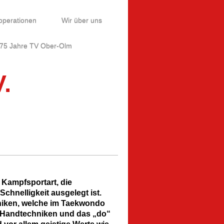
operationen
Wir über uns
75 Jahre TV Ober-Olm
.
 Kampfsportart, die
chnelligkeit ausgelegt ist.
hniken, welche im Taekwondo
e Handtechniken und das „do“