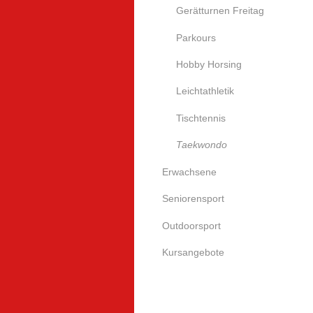
Gerätturnen Freitag
Parkours
Hobby Horsing
Leichtathletik
Tischtennis
Taekwondo
Erwachsene
Seniorensport
Outdoorsport
Kursangebote