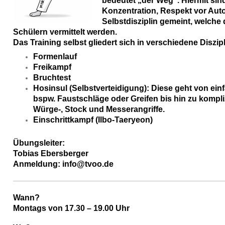
bedeutet „der Weg“. Hiermit sind
Konzentration, Respekt vor Aut
Selbstdisziplin gemeint, welche
Schülern vermittelt werden.
Das Training selbst gliedert sich in verschiedene Diszip
Formenlauf
Freikampf
Bruchtest
Hosinsul (Selbstverteidigung): Diese geht von ei
bspw. Faustschläge oder Greifen bis hin zu kompl
Würge-, Stock und Messerangriffe.
Einschrittkampf (Ilbo-Taeryeon)
Übungsleiter:
Tobias Ebersberger
Anmeldung: info@tvoo.de
Wann?
Montags von 17.30 – 19.00 Uhr