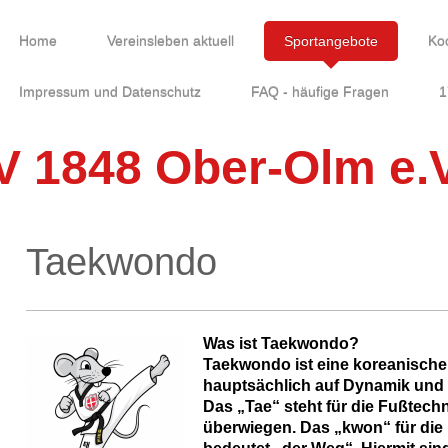
Home
Vereinsleben aktuell
Sportangebote
Ko
Impressum und Datenschutz
FAQ - häufige Fragen
1
V 1848 Ober-Olm e.V
Taekwondo
Was ist Taekwondo?
Taekwondo ist eine koreanische
hauptsächlich auf Dynamik und S
Das „Tae“ steht für die Fußtec
überwiegen. Das „kwon“ für di