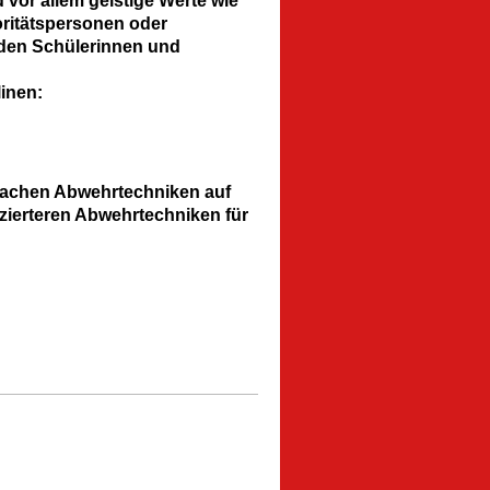
 vor allem geistige Werte wie
oritätspersonen oder
 den Schülerinnen und
linen:
nfachen Abwehrtechniken auf
izierteren Abwehrtechniken für