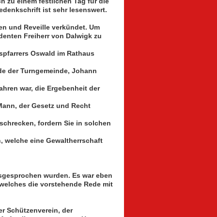
ich zu einem festlichen Tag für die
enkschrift ist sehr lesenswert.
en und Reveille verkündet. Um
enten Freiherr von Dalwigk zu
tspfarrers Oswald im Rathaus
ende der Turngemeinde, Johann
ahren war, die Ergebenheit der
r Mann, der Gesetz und Recht
schrecken, fordern Sie in solchen
n, welche eine Gewaltherrschaft
ausgesprochen wurden. Es war eben
 welches die vorstehende Rede mit
er Schützenverein, der