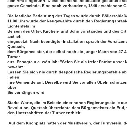
sein Amt eingeführt. Diese feierliche Installation gestaltete s
ganze Gemeinde. Eine noch vorhandene, 1849 erschienene Ged
Die festliche Bedeutung des Tages wurde durch Böllerschieß
11.00 Uhr wurde der Neugewählte durch den Regierungspräsid
Lichtenfels im
Beisein des Orts-, Kirchen- und Schulvorstandes und des Or
amtlich
eingesetzt. Nach beendigter Installation sprach der Vorsitz
Quetsch,
dem Bürgermeister, der selbst noch ein junger Mann von 27 J
Turner
aus. Er sagte u.a. wörtlich: "Seien Sie als freier Patriot unse
bewahrt.
Lassen Sie sich nie durch despotische Regierungsbefehle ab
Fällen
Ihre Gemeinde auf. Dieselbe wird Sie vor allen Übeln schütze
über
Sie verhängen wird.
Starke Worte, die im Beisein einer hohen Regierungsstelle 
Revolution. Quetsch überreichte dem Bürgermeister ein Etui,
den Unterschriften der Turner enthielt.
Auf dem Kirchplatz hatten der Musikverein, der Turnverein, d