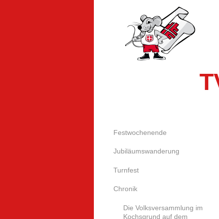
T
Festwochenende
Jubiläumswanderung
Turnfest
Chronik
Die Volksversammlung im
Kochsgrund auf dem