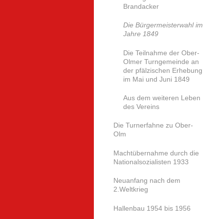
Brandacker
Die Bürgermeisterwahl im
Jahre 1849
Die Teilnahme der Ober-
Olmer Turngemeinde an
der pfälzischen Erhebung
im Mai und Juni 1849
Aus dem weiteren Leben
des Vereins
Die Turnerfahne zu Ober-
Olm
Machtübernahme durch die
Nationalsozialisten 1933
Neuanfang nach dem
2.Weltkrieg
Hallenbau 1954 bis 1956