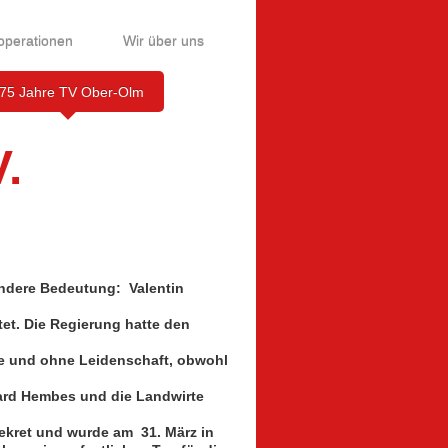
operationen
Wir über uns
75 Jahre TV Ober-Olm
.
ondere Bedeutung: Valentin
tet. Die Regierung hatte den
he und ohne Leidenschaft, obwohl
ard Hembes und die Landwirte
Dekret und wurde am 31. März in