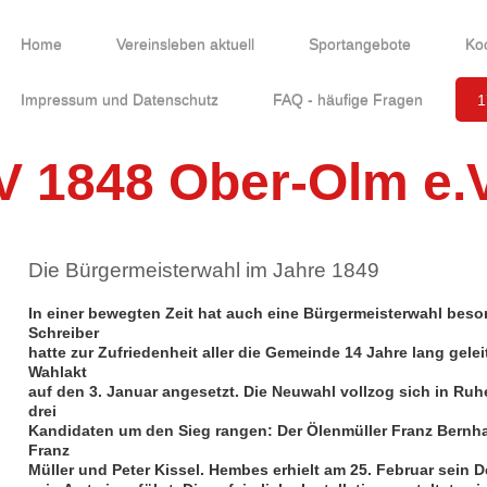
Home
Vereinsleben aktuell
Sportangebote
Ko
Impressum und Datenschutz
FAQ - häufige Fragen
1
V 1848 Ober-Olm e.V
Die Bürgermeisterwahl im Jahre 1849
In einer bewegten Zeit hat auch eine Bürgermeisterwahl bes
Schreiber
hatte zur Zufriedenheit aller die Gemeinde 14 Jahre lang gelei
Wahlakt
auf den 3. Januar angesetzt. Die Neuwahl vollzog sich in Ru
drei
Kandidaten um den Sieg rangen: Der Ölenmüller Franz Bernh
Franz
Müller und Peter Kissel. Hembes erhielt am 25. Februar sein 